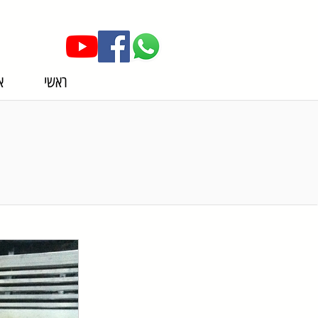
ראשי
א