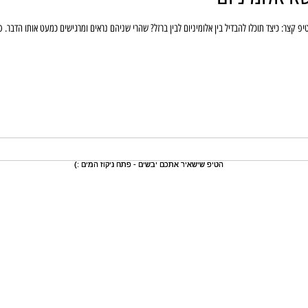
יפ קצר: כיצד תוכלו להבדיל בין אלומיניום לבין ברזל? שהרי שניהם נראים ומרגישים כמעט אותו הדבר. פ