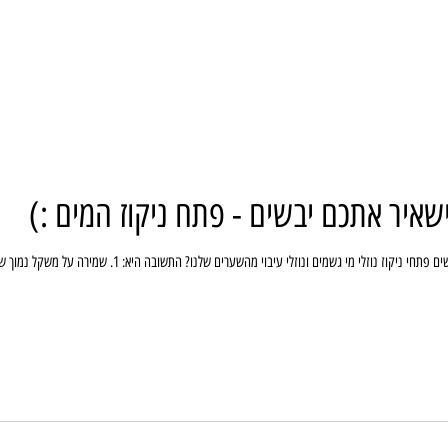
איר אתכם יבשים - פתח ניקוז המים :)
קוז נוזלי מי גשמים ונוזלי עיבוי מהשערים שלנו? התשובה היא: 1. שמירה על משקל נמוך של החומר (ובכך הארכת חיי...